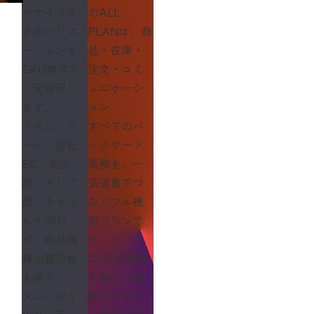
やサイズな
のALL
どのバリエ
PLANは、商
ーションを
品・在庫・
SKU単位で
注文・コミ
一元管理し
ュニケーシ
ます。
ョン
さらに、モ
すべてのバ
ール、自社
ックヤード
EC、実店
業務を、一
舗、そして
気通貫でつ
卸、チャネ
なぐフル機
ルを問わ
能プランで
ず、商品情
す。
報の整合性
CROSS機能
を保ち、
を軸に、複
スムーズな
数チャネル