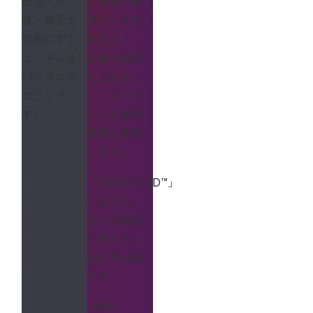
出品・反
／業態の業
映・修正を
務データを
可能にする
統合し、
ミニマム＆
企業の成長
パワフルな
を止めな
プランで
い、ボーダ
す。
レスな業務
運用を実現
します。
「BACKYARD™」
における、
全ての機能
が使える、
ALL PLAN
です。
機能