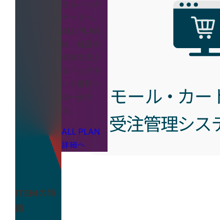
きるバック
ヤードへ。
ALL PLAN
は、経営の
未来を支え
るバックヤ
ード運用へ
の一歩で
す。
ALL PLAN
詳細へ
ITEMの特
徴