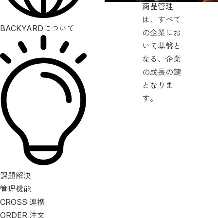
商品管理
は、すべて
BACKYARDについて
の企業にお
いて基盤と
なる、企業
の成長の鍵
となりま
す。
課題解決
管理機能
CROSS
連携
ORDER
注文