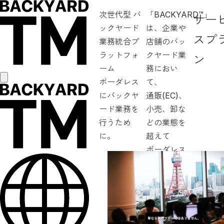
次世代型 バ
「BACKYARD™」
サー
ックヤード
は、企業や
スプ
業務統合プ
店舗のバッ
ラットフォ
クヤード業
ン
ーム
務におい
ボーダレス
て、
にバックヤ
通販(EC)、
ード業務を
小売、卸な
行うため
どの業態を
に。
超えて
ボーダレス
に業務の一
元管理を実
現するプラ
ットフォー
ムです。