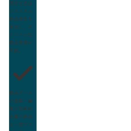
項目を自由
にカスタム
商品項目を
追加し、オ
リジナルな
商品管理が
可能。
商品データ
の複製・編
集が効率的
大量の商品
も一括でス