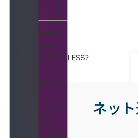
理
管
理
Ready
to go
BORDERLESS?
すべてを、
連携させよ
う。
ブランドら
しさも、業
務効率も、
現場負担
も、進化で