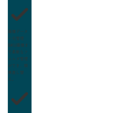
画像データ
一元管理
SKU画像ま
で柔軟なフ
ォルダ管理
ができ、簡
単差し替
え。