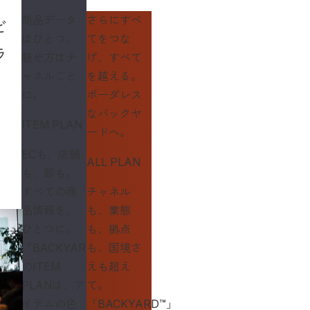
商品データ
さらにすべ
ビ
はひとつ、
てをつな
ラ
魅せ方はチ
げ、すべて
ャネルごと
を越える。
に。
ボーダレス
なバックヤ
ITEM PLAN
ードへ。
ECも、店舗
ALL PLAN
も、卸も。
すべての商
チャネル
品情報を、
も、業態
ひとつに。
も、拠点
「BACKYARD™」
も、国境さ
のITEM
えも超え
PLANは、ア
て。
イテムの色
「BACKYARD™」