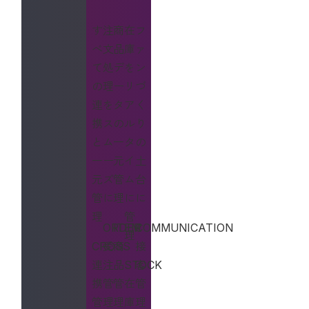
す
注
商
在
フ
べ
文
品
庫
ァ
て
処
デ
を
ン
の
理
ー
リ
づ
連
を
タ
ア
く
携
ス
の
ル
り
と
ム
一
タ
の
一
ー
元
イ
土
元
ズ
管
ム
台
管
に
理
に
に
理
管
ORDER
ITEM
COMMUNICATION
理
CROSS
受
商
接
連
注
品
STOCK
客
携
管
管
在
管
管
理
理
庫
理