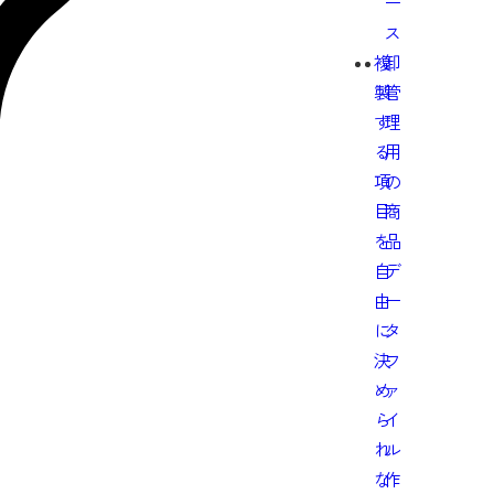
ー
ス
複
卸
製
管
す
理
る
用
項
の
目
商
を
品
自
デ
由
ー
に
タ
決
フ
め
ァ
ら
イ
れ
ル
な
作