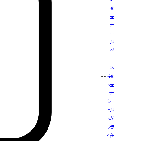
商
品
デ
ー
タ
ベ
ー
ス
ネ
商
ッ
品
ト
デ
シ
ー
ョ
タ
ッ
が
プ
点
へ
在