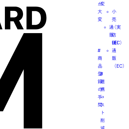
が
変
大
小
変
売
通
（実
販
店
（EC）
舗）
#
通
商
販
品
（EC）
登
#
録
連
の
携
手
コ
間
ス
ト
削
減