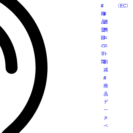
#
（EC）
商
#
品
連
登
携
録
コ
の
ス
手
ト
間
削
減
#
商
品
デ
ー
タ
ベ