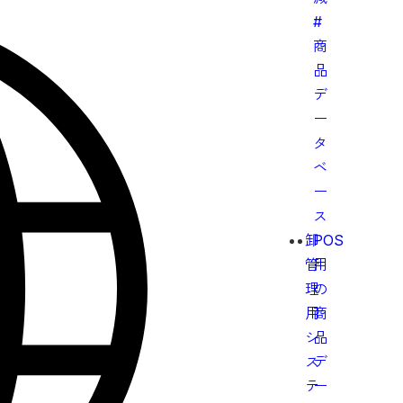
#
商
品
デ
ー
タ
ベ
ー
ス
卸
POS
管
用
理
の
用
商
シ
品
ス
デ
テ
ー