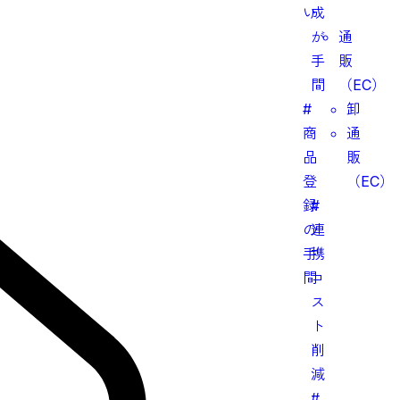
い
成
が
通
手
販
間
（EC）
#
卸
商
通
品
販
登
（EC）
録
#
の
連
手
携
間
コ
ス
ト
削
減
#