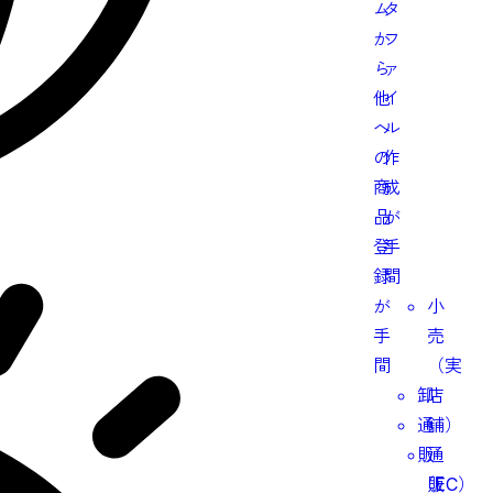
ム
タ
か
フ
ら
ァ
他
イ
へ
ル
の
作
商
成
品
が
登
手
録
間
が
小
手
売
間
（実
卸
店
通
舗）
販
通
（EC）
販