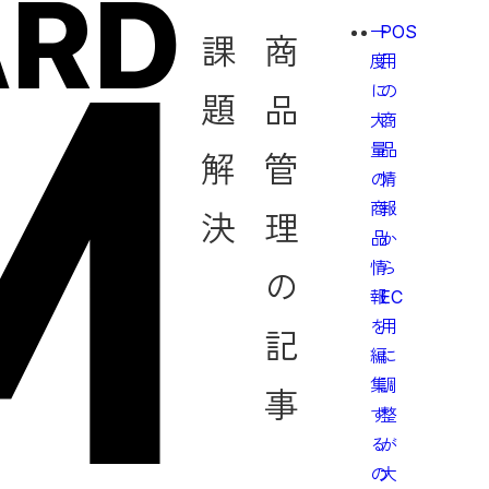
一
POS
課
商
度
用
に
の
題
品
大
商
量
品
解
管
の
情
商
報
決
理
品
か
情
ら
の
報
EC
を
用
記
編
に
集
調
事
す
整
る
が
の
大