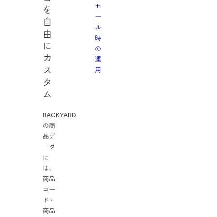
セ
を
ー
自
ル
由
時
に
の
カ
運
ス
用
タ
ム
BACKYARD
の商
品デ
ータ
に
は、
商品
コー
ド・
商品