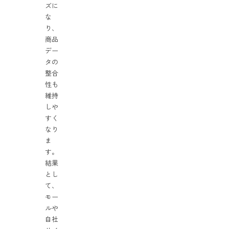
ズに
な
り、
商品
デー
タの
整合
性も
維持
しや
すく
なり
ま
す。
結果
とし
て、
モー
ルや
自社