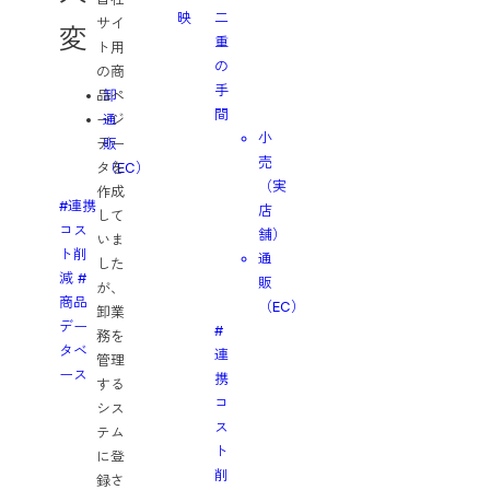
映
二
サ
サイ
変
重
ポ
ト用
の
ー
の商
手
ト
卸
品ペ
間
通
ージ
小
お
販
デー
売
問
（EC）
タを
（実
い
作成
#連携
店
合
して
コス
舗）
わ
いま
ト削
通
せ
した
減
#
販
MEDIA
が、
商品
（EC）
B.Y
卸業
デー
#
by
務を
タベ
連
BACKYARD
管理
ース
携
LOVE
する
コ
by
シス
ス
BACKYARD
テム
ト
REAL
に登
削
SPACE
録さ