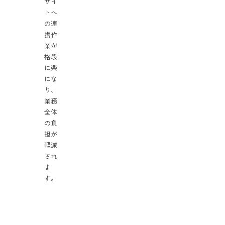
サイ
トへ
の連
携作
業が
格段
に楽
にな
り、
業務
全体
の負
担が
軽減
され
ま
す。