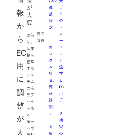
整
CSV
先
CROSS
が
連
ご
連
報
携
と
大
携
設
の
ORDER
変
か
定
フ
注
商品
ォ
文
以前
ら
管理
ー
ITEM
は、
カ
マ
商
卸業
EC
ス
ッ
品
務を
タ
ト
STOCK
管理
用
ム
混
在
する
項
在
庫
シス
に
目
、
と、
COMMUNICATION
テム
商
EC
接
の商
調
品
用
客
品デ
複
デ
ータ
整
製
、
ー
利
をも
デ
タ
用
とに
が
ー
補
料
モー
タ
完
金
ルや
大
反
の
自社