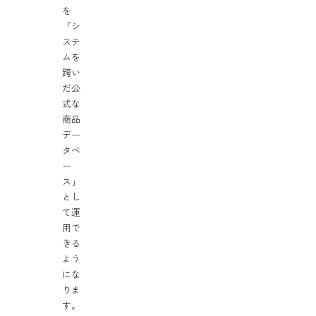
を
「シ
ステ
ムを
跨い
だ公
式な
商品
デー
タベ
ー
ス」
とし
て運
用で
きる
よう
にな
りま
す。