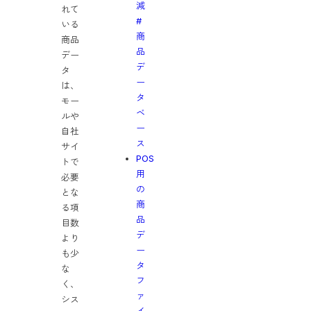
減
BACKYARD
れて
#
TOKYO
いる
商
BACKYARD
商品
品
AWARD
デー
デ
タ
ー
は、
タ
モー
ベ
ルや
ー
自社
ス
サイ
POS
トで
用
必要
の
とな
商
る項
品
目数
デ
より
ー
も少
タ
な
フ
く、
ァ
シス