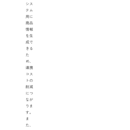
シス
テム
用に
商品
情報
を生
成で
きる
た
め、
連携
コス
トの
削減
につ
なが
りま
す。
ま
た、