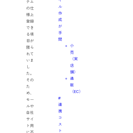
イ
テム
ル
の仕
作
様上
成
登録
が
でき
手
る項
間
目が
小
限ら
売
れて
（実
いま
店
し
舗）
た。
通
その
販
た
（EC）
め、
#
モー
連
ルや
携
自社
コ
サイ
ス
ト用
ト
に不