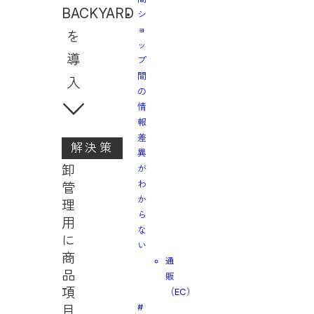
BACKYARD
シ
ョ
を
ッ
導
プ
間
入
の
情
報
差
解決策
異
卸
が
わ
管
か
理
ら
用
な
に
い
商
通
品
販
項
（EC）
#
目