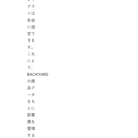
アウ
トは
自由
に設
定で
きま
す。
これ
によ
り、
BACKYARD
の商
品デ
ータ
をも
とに
卸業
務を
管理
する