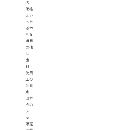
名・
価格
とい
った
基本
的な
項目
の他
に、
素
材・
使用
上の
注意
点・
改善
点の
メ
モ・
販売