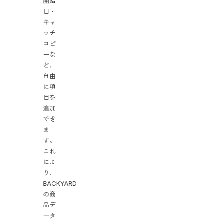
開始
日・
キャ
ッチ
コピ
ーな
ど、
自由
に項
目を
追加
でき
ま
す。
これ
によ
り、
BACKYARD
の商
品デ
ータ