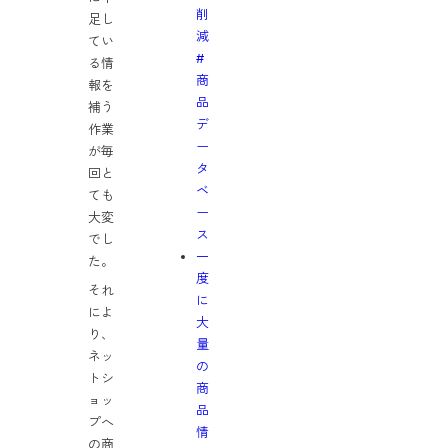
削
足し
減
てい
#
る情
商
報を
品
補う
デ
作業
ー
が毎
タ
回と
ベ
ても
ー
大変
ス
でし
一
た。
度
それ
に
によ
大
り、
量
ネッ
の
トシ
商
ョッ
品
プへ
情
の商