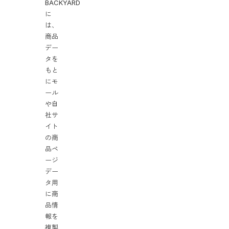
BACKYARD
に
は、
商品
デー
タを
もと
にモ
ール
や自
社サ
イト
の商
品ペ
ージ
デー
タ用
に商
品情
報を
複製