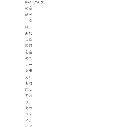
BACKYARD
の商
品デ
ータ
は、
追加
した
項目
を含
めて
デー
タ出
力に
も対
応し
てお
り、
その
ファ
イル
レイ