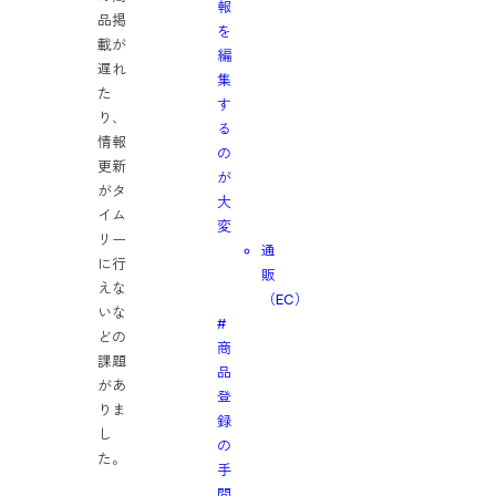
報
品掲
を
載が
編
遅れ
集
た
す
り、
る
情報
の
更新
が
がタ
大
イム
変
リー
通
に行
販
えな
（EC）
いな
#
どの
商
課題
品
があ
登
りま
録
し
の
た。
手
間