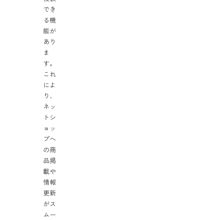
でき
る機
能が
あり
ま
す。
これ
によ
り、
ネッ
トシ
ョッ
プへ
の商
品掲
載や
情報
更新
がス
ムー