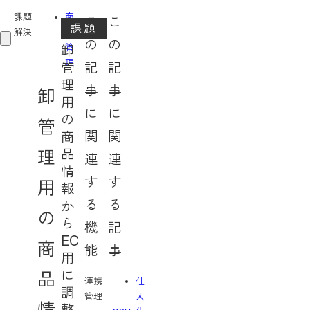
課題
商
こ
こ
課題
解決
品
の
の
管
卸
理
記
記
管
理
事
事
卸
BACKYARD
用
に
に
に
の
管
つ
関
関
商
い
品
理
連
連
て
情
す
す
用
報
課
る
る
か
題
の
解
ら
機
記
決
EC
商
能
事
管
用
理
に
品
連携
仕
機
調
管理
入
能
情